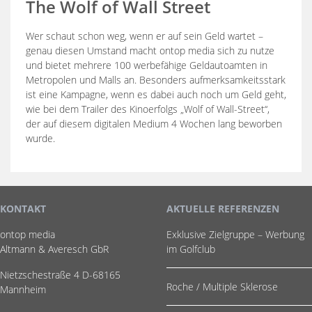
The Wolf of Wall Street
Wer schaut schon weg, wenn er auf sein Geld wartet –
genau diesen Umstand macht ontop media sich zu nutze
und bietet mehrere 100 werbefähige Geldautoamten in
Metropolen und Malls an. Besonders aufmerksamkeitsstark
ist eine Kampagne, wenn es dabei auch noch um Geld geht,
wie bei dem Trailer des Kinoerfolgs „Wolf of Wall-Street“,
der auf diesem digitalen Medium 4 Wochen lang beworben
wurde.
KONTAKT
AKTUELLE REFERENZEN
ontop media
Exklusive Zielgruppe – Werbung
Altmann & Averesch GbR
im Golfclub
Nietzschestraße 4 D-68165
Roche / Multiple Sklerose
Mannheim