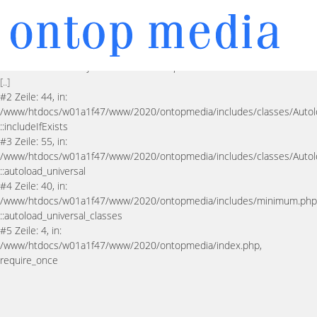
PHP-Warnung
Undefined array key "HTTP_ACCEPT_LANGUAGE"
in Zeile 40 in der Datei
/www/htdocs/w01a1f47/www/2020/ontopmedia/includes/classes/DseO
Fehlerquelle: In Zeile
90
der Datei
/www/htdocs/w01a1f47/www/2020/ontopmedia/includes/classes/Autoload
[..]
#2 Zeile: 44, in:
/www/htdocs/w01a1f47/www/2020/ontopmedia/includes/classes/Autol
::includeIfExists
#3 Zeile: 55, in:
/www/htdocs/w01a1f47/www/2020/ontopmedia/includes/classes/Autol
::autoload_universal
#4 Zeile: 40, in:
/www/htdocs/w01a1f47/www/2020/ontopmedia/includes/minimum.php
::autoload_universal_classes
#5 Zeile: 4, in:
/www/htdocs/w01a1f47/www/2020/ontopmedia/index.php,
require_once