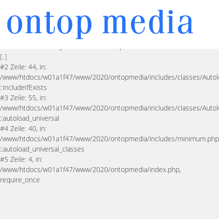
PHP-Warnung
Undefined array key "HTTP_ACCEPT_LANGUAGE"
in Zeile 40 in der Datei
/www/htdocs/w01a1f47/www/2020/ontopmedia/includes/classes/DseO
Fehlerquelle: In Zeile
90
der Datei
/www/htdocs/w01a1f47/www/2020/ontopmedia/includes/classes/Autoload
[..]
#2 Zeile: 44, in:
/www/htdocs/w01a1f47/www/2020/ontopmedia/includes/classes/Autol
::includeIfExists
#3 Zeile: 55, in:
/www/htdocs/w01a1f47/www/2020/ontopmedia/includes/classes/Autol
::autoload_universal
#4 Zeile: 40, in:
/www/htdocs/w01a1f47/www/2020/ontopmedia/includes/minimum.php
::autoload_universal_classes
#5 Zeile: 4, in:
/www/htdocs/w01a1f47/www/2020/ontopmedia/index.php,
require_once