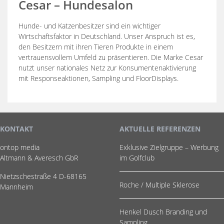
Cesar – Hundesalon
Hunde- und Katzenbesitzer sind ein wichtiger
Wirtschaftsfaktor in Deutschland. Unser Anspruch ist es,
den Besitzern mit ihren Tieren Produkte in einem
vertrauensvollem Umfeld zu präsentieren. Die Marke Cesar
nutzt unser nationales Netz zur Konsumentenaktivierung
mit Responseaktionen, Sampling und FloorDisplays.
KONTAKT
AKTUELLE REFERENZEN
ontop media
Exklusive Zielgruppe – Werbung
Altmann & Averesch GbR
im Golfclub
Nietzschestraße 4 D-68165
Roche / Multiple Sklerose
Mannheim
Henkel Dusch Branding und
Sampling