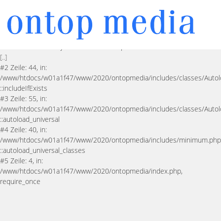
PHP-Warnung
Undefined array key "HTTP_ACCEPT_LANGUAGE"
in Zeile 40 in der Datei
/www/htdocs/w01a1f47/www/2020/ontopmedia/includes/classes/DseO
Fehlerquelle: In Zeile
90
der Datei
/www/htdocs/w01a1f47/www/2020/ontopmedia/includes/classes/Autoload
[..]
#2 Zeile: 44, in:
/www/htdocs/w01a1f47/www/2020/ontopmedia/includes/classes/Autol
::includeIfExists
#3 Zeile: 55, in:
/www/htdocs/w01a1f47/www/2020/ontopmedia/includes/classes/Autol
::autoload_universal
#4 Zeile: 40, in:
/www/htdocs/w01a1f47/www/2020/ontopmedia/includes/minimum.php
::autoload_universal_classes
#5 Zeile: 4, in:
/www/htdocs/w01a1f47/www/2020/ontopmedia/index.php,
require_once